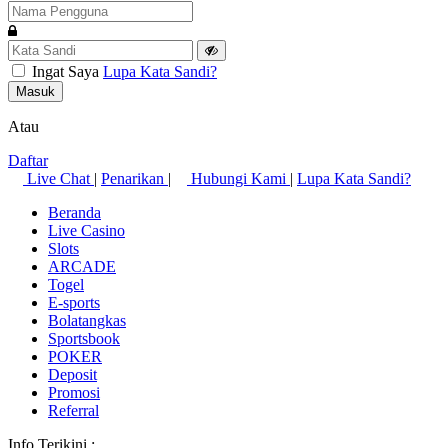
Ingat Saya
Lupa Kata Sandi?
Masuk
Atau
Daftar
Live Chat
|
Penarikan
|
Hubungi Kami
|
Lupa Kata Sandi?
Beranda
Live Casino
Slots
ARCADE
Togel
E-sports
Bolatangkas
Sportsbook
POKER
Deposit
Promosi
Referral
Info Terikini :