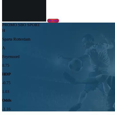
PROMO
PROMO SBO SPORT
H
Sparta Rotterdam
A
Feyenoord
0.75
HDP
-0.75
1.03
Odds
-1.16