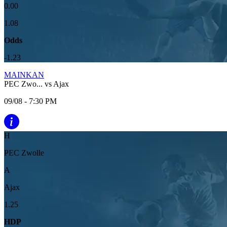
0.00
1.08
Odds
-1.23
MAINKAN
PEC Zwo... vs Ajax
09/08 - 7:30 PM
H
PEC Zwolle
A
Ajax
1.25
HDP