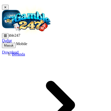
✕
igamble247
Daftar
Aplikasi Mobile
Masuk
Download
Beranda