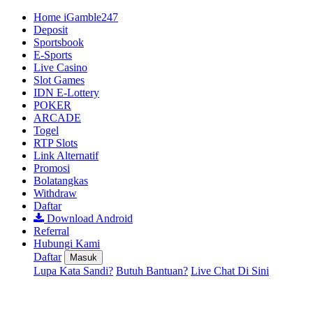
Home iGamble247
Deposit
Sportsbook
E-Sports
Live Casino
Slot Games
IDN E-Lottery
POKER
ARCADE
Togel
RTP Slots
Link Alternatif
Promosi
Bolatangkas
Withdraw
Daftar
Download Android
Referral
Hubungi Kami
Daftar
Masuk
Lupa Kata Sandi?
Butuh Bantuan?
Live Chat Di Sini