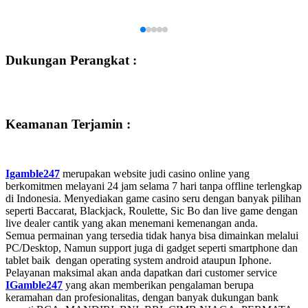
Dukungan Perangkat :
Keamanan Terjamin :
Igamble247
merupakan website judi casino online yang
berkomitmen melayani 24 jam selama 7 hari tanpa offline terlengkap
di Indonesia. Menyediakan game casino seru dengan banyak pilihan
seperti Baccarat, Blackjack, Roulette, Sic Bo dan live game dengan
live dealer cantik yang akan menemani kemenangan anda.
Semua permainan yang tersedia tidak hanya bisa dimainkan melalui
PC/Desktop, Namun support juga di gadget seperti smartphone dan
tablet baik dengan operating system android ataupun Iphone.
Pelayanan maksimal akan anda dapatkan dari customer service
IGamble247
yang akan memberikan pengalaman berupa
keramahan dan profesionalitas, dengan banyak dukungan bank