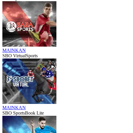
MAINKAN
SBO VirtualSports
MAINKAN
SBO SportsBook Lite