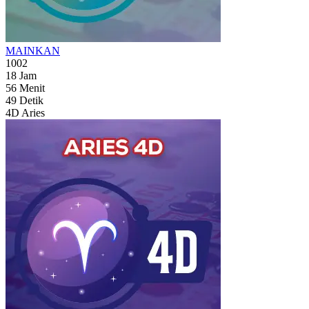
MAINKAN
1002
18
Jam
56
Menit
47
Detik
4D Aries