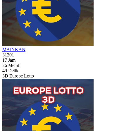
MAINKAN
31201
17
Jam
26
Menit
47
Detik
3D Europe Lotto