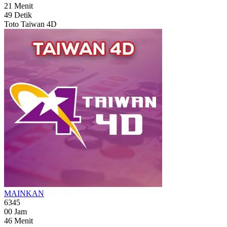
21
Menit
47
Detik
Toto Taiwan 4D
MAINKAN
6345
00
Jam
46
Menit