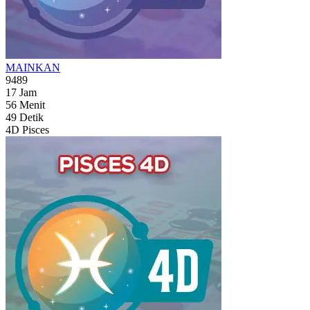
MAINKAN
9489
17
Jam
56
Menit
47
Detik
4D Pisces