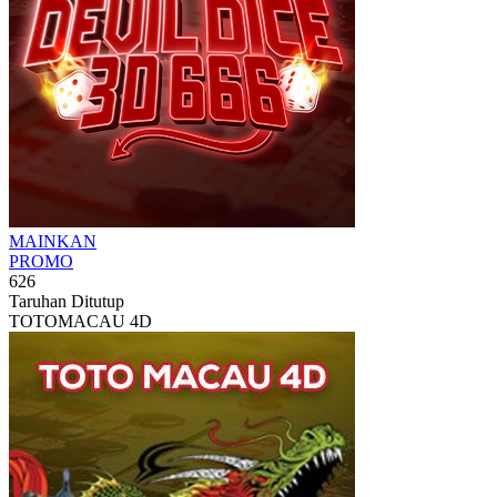
MAINKAN
PROMO
626
Taruhan Ditutup
TOTOMACAU 4D