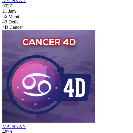
MAINKAN
9927
21
Jam
56
Menit
47
Detik
4D Cancer
MAINKAN
4636