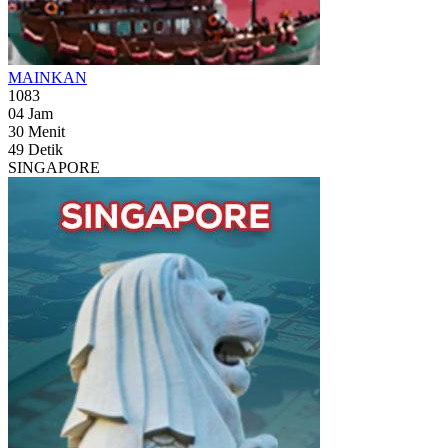
MAINKAN
1083
04
Jam
30
Menit
47
Detik
SINGAPORE