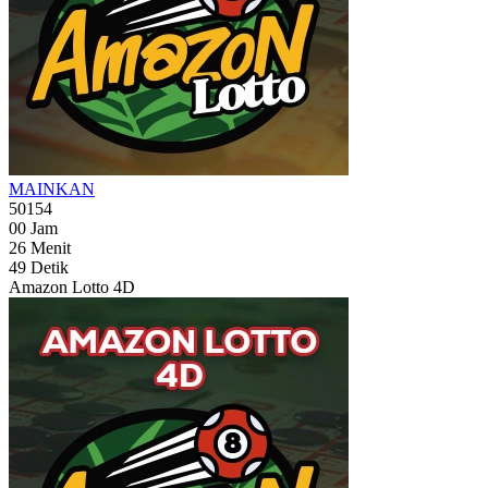
MAINKAN
50154
00
Jam
26
Menit
47
Detik
Amazon Lotto 4D