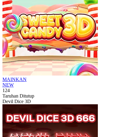
MAINKAN
NEW
124
Taruhan Ditutup
Devil Dice 3D