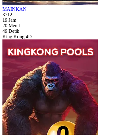
MAINKAN
3712
19
Jam
20
Menit
47
Detik
King Kong 4D